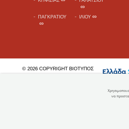
ΚΗΦΙΣΙΑΣ
ΓΑΛΑΤΣΙΟΥ
ΠΑΓΚΡΑΤΙΟΥ
ΙΛΙΟΥ
© 2026 COPYRIGHT ΒΙΟΤΥΠΟΣ
Α.Ε.
Πολιτική Προστασίας
Προσωπικών Δεδομένων
Χρησιμοποιο
να προστα
Όροι Χρήσης
Χάρτης Ιστοσελίδας
Developed & Designed by
NetBee