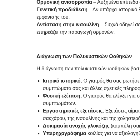
Ορμονική ανισορροπία
– Αυξημένα επίπεδα 
Γενετική προδιάθεση
– Αν υπάρχει ιστορικό 
εμφάνισής του.
Αντίσταση στην ινσουλίνη
– Συχνά οδηγεί σε
επηρεάζει την παραγωγή ορμονών.
Διάγνωση των Πολυκυστικών Ωοθηκών
Η διάγνωση των πολυκυστικών ωοθηκών βασίζ
Ιατρικό ιστορικό:
Ο γιατρός θα σας ρωτήσει 
συμπτώματά σας και άλλες σχετικές πληροφ
Φυσική εξέταση:
Ο γιατρός θα ελέγξει για
συμπτωμάτων.
Εργαστηριακές εξετάσεις:
Εξετάσεις αίματ
σακχάρου, της ινσουλίνης και της χοληστερ
Δοκιμασία ανοχής γλυκόζης
(καμπύλη σα
Υπερηχογράφημα
κοιλίας για να αξιολογη