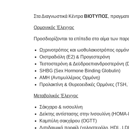
Στα Διαγνωστικά Κέντρα
ΒΙΟΤΥΠΟΣ
, πραγματ
Ορμονικός Έλεγχος
Προσδιορίζονται τα επίπεδα στο αίμα των παρα
Ωχρινοτρόπος και ωοθυλακιοτρόπος ορμόν
Οιστραδιόλη (E2) & Προγεστερόνη
Τεστοστερόνη & Δεϋδροεπιανδροστερόνη 
SHBG (Sex Hormone Binding Globulin)
AMH (Αντιμυλλέριος Ορμόνη)
Προλακτίνη & Θυρεοειδικές Ορμόνες (TSH, 
Μεταβολικός Έλεγχος
Σάκχαρο & ινσουλίνη
Δείκτης αντίστασης στην Ινσουλίνη (HOMA-
Καμπύλη σακχάρου (OGTT)
Λιπιδαιμικό προφίλ (χοληστερόλη, HDL, LDL