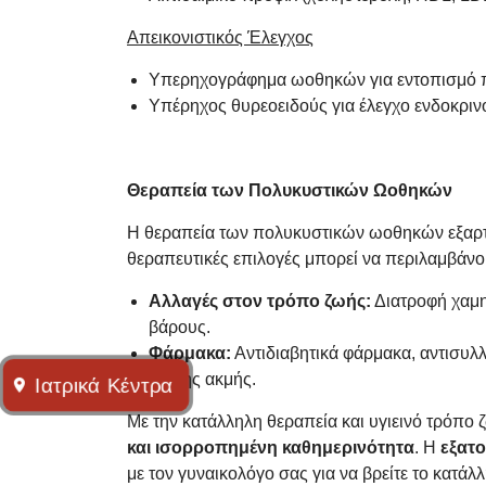
Απεικονιστικός Έλεγχος
Υπερηχογράφημα ωοθηκών για εντοπισμό 
Υπέρηχος θυρεοειδούς για έλεγχο ενδοκρι
Θεραπεία των Πολυκυστικών Ωοθηκών
Η θεραπεία των πολυκυστικών ωοθηκών εξαρτά
θεραπευτικές επιλογές μπορεί να περιλαμβάνο
Αλλαγές στον τρόπο ζωής:
Διατροφή χαμη
βάρους.
Φάρμακα:
Αντιδιαβητικά φάρμακα, αντισυλλ
και της ακμής.
Ιατρικά Kέντρα
Με την κατάλληλη θεραπεία και υγιεινό τρόπο
και ισορροπημένη καθημερινότητα
. Η
εξατ
με τον γυναικολόγο σας για να βρείτε το κατά