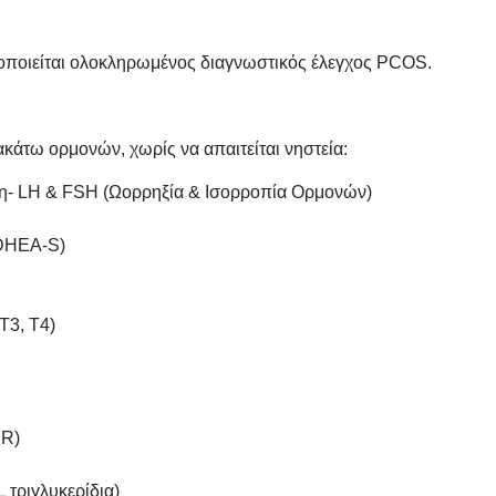
οποιείται ολοκληρωμένος διαγνωστικός έλεγχος PCOS.
κάτω ορμονών, χωρίς να απαιτείται νηστεία:
η- LH & FSH (Ωορρηξία & Ισορροπία Ορμονών)
(DHEA-S)
T3, T4)
IR)
 τριγλυκερίδια)