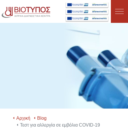
Μετάβαση στο κύριο περιεχόμενο
ΣΧΕΤΙΚΑ ΜΕ ΕΜΑΣ
ΤΜΗΜΑΤΑ
ΥΠΗΡΕΣΙΕΣ
ΕΞΕΤΑΣΕΙΣ
ΤΑ ΝΕΑ ΜΑΣ
ΕΥΚΑΙΡΙΕΣ ΚΑΡΙΕΡΑΣ
Αρχική
Blog
Τεστ για αλλεργία σε εμβόλια COVID-19
ΚΛΕΙΣΤΕ ΡΑΝΤΕΒΟΥ