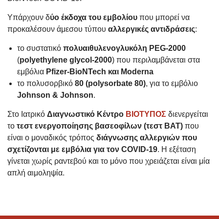
Υπάρχουν δ
ύο έκδοχα του εμβολίου
που μπορεί να
προκαλέσουν άμεσου τύπου
αλλεργικές αντιδράσεις
:
το συστατικό
πολυαιθυλενογλυκόλη PEG-2000
(
polyethylene glycol-2000
) που περιλαμβάνεται στα
εμβόλια
Pfizer-BioNTech και Μoderna
το πολυσορβικό
80 (polysorbate 80)
, για το εμβόλιο
Johnson & Johnson
.
Στο Ιατρικό
Διαγνωστικό Κέντρο
ΒΙΟΤΥΠΟΣ
διενεργείται
το
τεστ ενεργοποίησης βασεοφίλων (τεστ BAT)
που
είναι ο μοναδικός τρόπος
διάγνωσης αλλεργιών που
σχετίζονται με εμβόλια για τον COVID-19
. Η εξέταση
γίνεται χωρίς ραντεβού και το μόνο που χρειάζεται είναι μία
απλή αιμοληψία.