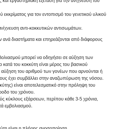
 και εργαστηριακή εξέταση για την ανίχνευση του
ύ εκκρίματος για τον εντοπισμό του γενετικού υλικού
 ανίχνευση αντι-κοκκυτικών αντισωμάτων.
ύν ανά διαστήματα και επηρεάζονται από διάφορους
βολιασμού μπορεί να οδηγήσει σε αύξηση των
ο κατά του κοκκύτη είναι μέρος του βασικού
 αύξηση του αριθμού των γονέων που αρνούνται ή
τους έχει συμβάλλει στην αναζωπύρωση της νόσου.
κκύτης) είναι αποτελεσματικό στην πρόληψη του
άροδο του χρόνου.
ούς κύκλους εξάρσεων, περίπου κάθε 3-5 χρόνια,
τά εμβολιασμού.
κύτη είναι η πλήρης ανοσοποίηση.