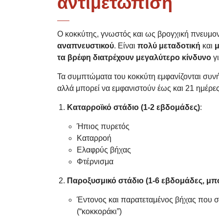
αντιμετώπιση
Ο κοκκύτης, γνωστός και ως βρογχική πνευμονί
αναπνευστικού
. Είναι
πολύ μεταδοτική
και
μ
τα βρέφη
διατρέχουν
μεγαλύτερο κίνδυνο
γ
Τα συμπτώματα του κοκκύτη εμφανίζονται συνήθ
αλλά μπορεί να εμφανιστούν έως και 21 ημέρες
Καταρροϊκό στάδιο (1-2 εβδομάδες)
:
Ήπιος πυρετός
Καταρροή
Ελαφρύς βήχας
Φτέρνισμα
Παροξυσμικό στάδιο (1-6 εβδομάδες, μπο
Έντονος και παρατεταμένος βήχας που σ
(“κοκκοράκι”)