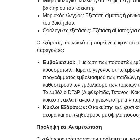
Μικροβιολογική καλλιέργεια: Λήψη δείγματος
βακτηρίου του κοκκύτη.
Μοριακός έλεγχος: Εξέταση αίματος ή ρινικο
του βακτηρίου.
Ορολογικές εξετάσεις: Εξέταση αίματος για
Οι εξάρσεις του κοκκύτη μπορεί να εμφανιστο
παράγοντες:
Εμβολιασμοί
: Η μείωση των ποσοστών εμ
κρουσμάτων. Παρά το γεγονός ότι το εμβόλι
προγράμματος εμβολιασμού των παιδιών, η
καθυστερούν τον εμβολιασμό των παιδιών 
Το εμβόλιο DTaP (Διφθερίτιδα, Τέτανος, Κο
κοκκύτη, αλλά η ανοσία μειώνεται με την π
Κύκλοι Εξάρσεων
: Ο κοκκύτης έχει φυσικ
ακόμα και σε πληθυσμούς με υψηλά ποσοσ
Πρόληψη και Αντιμετώπιση
Ο καλύτερος τρόπος για την πρόληψη του κοκ