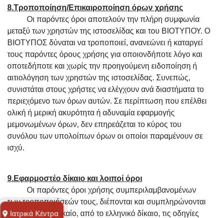
8.Τροποποίηση/Επικαιροποίηση όρων χρήσης
Οι παρόντες όροι αποτελούν την πλήρη συμφωνία
μεταξύ των χρηστών της ιστοσελίδας και του ΒΙΟΤΥΠΟΥ. Ο
ΒΙΟΤΥΠΟΣ δύναται να τροποποιεί, ανανεώνει ή καταργεί
τους παρόντες όρους χρήσης για οποιονδήποτε λόγο και
οποτεδήποτε και χωρίς την προηγούμενη ειδοποίηση ή
αιτιολόγηση των χρηστών της ιστοσελίδας. Συνεπώς,
συνιστάται στους χρήστες να ελέγχουν ανά διαστήματα το
περιεχόμενο των όρων αυτών. Σε περίπτωση που επέλθει
ολική ή μερική ακυρότητα ή αδυναμία εφαρμογής
μεμονωμένων όρων, δεν επηρεάζεται το κύρος του
συνόλου των υπολοίπων όρων οι οποίοι παραμένουν σε
ισχύ.
9.Εφαρμοστέο δίκαιο και λοιποί όροι
Οι παρόντες όροι χρήσης συμπεριλαμβανομένων
των τροποποιήσεών τους, διέπονται και συμπληρώνονται
Ιατρικά Kέντρα
όπου είναι αναγκαίο, από το ελληνικό δίκαιο, τις οδηγίες