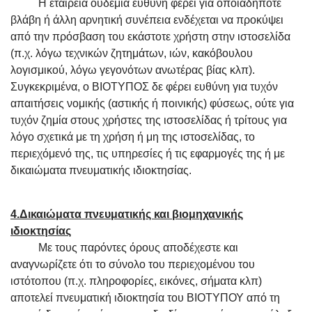
Η εταιρεία ουδεμία ευθύνη φέρει για οποιαδήποτε
βλάβη ή άλλη αρνητική συνέπεια ενδέχεται να προκύψει
από την πρόσβαση του εκάστοτε χρήστη στην ιστοσελίδα
(π.χ. λόγω τεχνικών ζητημάτων, ιών, κακόβουλου
λογισμικού, λόγω γεγονότων ανωτέρας βίας κλπ).
Συγκεκριμένα, ο ΒΙΟΤΥΠΟΣ δε φέρει ευθύνη για τυχόν
απαιτήσεις νομικής (αστικής ή ποινικής) φύσεως, ούτε για
τυχόν ζημία στους χρήστες της ιστοσελίδας ή τρίτους για
λόγο σχετικά με τη χρήση ή μη της ιστοσελίδας, το
περιεχόμενό της, τις υπηρεσίες ή τις εφαρμογές της ή με
δικαιώματα πνευματικής ιδιοκτησίας.
4.Δικαιώματα πνευματικής και βιομηχανικής
ιδιοκτησίας
Με τους παρόντες όρους αποδέχεστε και
αναγνωρίζετε ότι το σύνολο του περιεχομένου του
ιστότοπου (π.χ. πληροφορίες, εικόνες, σήματα κλπ)
αποτελεί πνευματική ιδιοκτησία του ΒΙΟΤΥΠΟΥ από τη