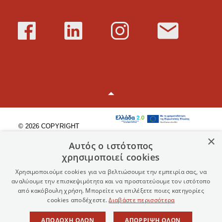
© 2026 COPYRIGHT
ΒΙΟΤΥΠΟΣ Α.Ε.
×
Αυτός ο ιστότοπος
Πολιτική Προστασίας
χρησιμοποιεί cookies
Προσωπικών Δεδομένων
Χρησιμοποιούμε cookies για να βελτιώσουμε την εμπειρία σας, να
αναλύουμε την επισκεψιμότητα και να προστατεύουμε τον ιστότοπο
Όροι Χρήσης
από κακόβουλη χρήση. Μπορείτε να επιλέξετε ποιες κατηγορίες
cookies αποδέχεστε.
Διαβάστε περισσότερα
Χάρτης Ιστοσελίδας
ΑΠΟΔΟΧΉ ΌΛΩΝ
ΑΠΌΡΡΙΨΗ ΌΛΩΝ