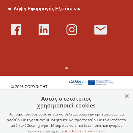
Λήψη Εφαρμογής Εξετάσεων
© 2026 COPYRIGHT
ΒΙΟΤΥΠΟΣ Α.Ε.
×
Αυτός ο ιστότοπος
χρησιμοποιεί cookies
Πολιτική Προστασίας
Προσωπικών Δεδομένων
Χρησιμοποιούμε cookies για να βελτιώσουμε την εμπειρία σας, να
αναλύουμε την επισκεψιμότητα και να προστατεύουμε τον ιστότοπο
Όροι Χρήσης
από κακόβουλη χρήση. Μπορείτε να επιλέξετε ποιες κατηγορίες
cookies αποδέχεστε.
Διαβάστε περισσότερα
Χάρτης Ιστοσελίδας