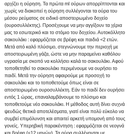
αρχίζει η ούρηση. Τα πρώτα ml ούρων απορρίπτονται και
χωρίς να διακοπεί η ούρηση συλλέγονται τα ούρα του
μέσου ρεύματος σε ειδικό αποστειρωμένο δοχείο
(ουροσυλλέκτης). Προσέχουμε να μην αγγίξουν τα χέρια
μας το εσωτερικό και το στόμιο του δοχείου. Αυτοκόλλητο
σακουλάκι : εφαρμόζεται σε βρέφη και παιδιά <2 ετών.
Μετά από καλό πλύσιμο, στεγνώνουμε την περιοχή με
αποστειρωμένη γάζα, ώστε να μην παραμείνει καθόλου
υγρασία με σκοπό να κολλήσει καλά το σακουλάκι. Αφού
τοποθετηθεί το σακουλάκι περιμένουμε να ουρήσει το
παιδί. Μετά την ούρηση αφαιρούμε με προσοχή το
σακουλάκι και το τοποθετούμε όπως είναι σε
αποστειρωμένο ουροσυλλέκτη. Εάν το παιδί δεν ουρήσει
εντός 1 ώρας, επαναλαμβάνουμε το πλύσιμο και
τοποθετούμε νέο σακουλάκι. Η μέθοδος αυτή δίνει συχνά
ψευδώς θετικά αποτελέσματα, γιατί είναι πολύ εύκολο να
συμβεί επιμόλυνση και απαιτεί αρκετή υπομονή από τους
γονείς. Υπερηβική παρακέντηση : εφαρμόζεται σε νεογνά
και βρέφη (<12 μηνών). Τα ούρα συλλέγονται με