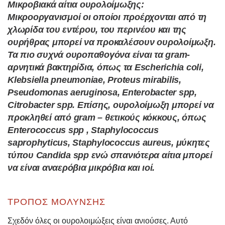
Μικροβιακά αίτια ουρολοίμωξης:
Μικροοργανισμοί οι οποίοι προέρχονται από τη
χλωρίδα του εντέρου, του περινέου και της
ουρήθρας μπορεί να προκαλέσουν ουρολοίμωξη.
Τα πιο συχνά ουροπαθογόνα είναι τα gram-
αρνητικά βακτηρίδια, όπως τα Escherichia coli,
Klebsiella pneumoniae, Proteus mirabilis,
Pseudomonas aeruginosa, Enterobacter spp,
Citrobacter spp. Επίσης, ουρολοίμωξη μπορεί να
προκληθεί από gram – θετικούς κόκκους, όπως
Enterococcus spp , Staphylococcus
saprophyticus, Staphylococcus aureus, μύκητες
τύπου Candida spp ενώ σπανιότερα αίτια μπορεί
να είναι αναερόβια μικρόβια και ιοί.
ΤΡΌΠΟΣ ΜΌΛΥΝΣΗΣ
Σχεδόν όλες οι ουρολοιμώξεις είναι ανιούσες. Αυτό