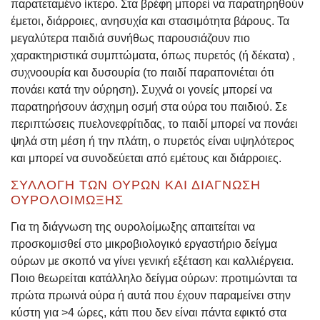
παρατεταμένο ίκτερο. Στα βρέφη μπορεί να παρατηρηθούν
έμετοι, διάρροιες, ανησυχία και στασιμότητα βάρους. Τα
μεγαλύτερα παιδιά συνήθως παρουσιάζουν πιο
χαρακτηριστικά συμπτώματα, όπως πυρετός (ή δέκατα) ,
συχνοουρία και δυσουρία (το παιδί παραπονιέται ότι
πονάει κατά την ούρηση). Συχνά οι γονείς μπορεί να
παρατηρήσουν άσχημη οσμή στα ούρα του παιδιού. Σε
περιπτώσεις πυελονεφρίτιδας, το παιδί μπορεί να πονάει
ψηλά στη μέση ή την πλάτη, ο πυρετός είναι υψηλότερος
και μπορεί να συνοδεύεται από εμέτους και διάρροιες.
ΣΥΛΛΟΓΉ ΤΩΝ ΟΎΡΩΝ ΚΑΙ ΔΙΆΓΝΩΣΗ
ΟΥΡΟΛΟΊΜΩΞΗΣ
Για τη διάγνωση της ουρολοίμωξης απαιτείται να
προσκομισθεί στο μικροβιολογικό εργαστήριο δείγμα
ούρων με σκοπό να γίνει γενική εξέταση και καλλιέργεια.
Ποιο θεωρείται κατάλληλο δείγμα ούρων: πρoτιμώνται τα
πρώτα πρωινά ούρα ή αυτά που έχουν παραμείνει στην
κύστη για >4 ώρες, κάτι που δεν είναι πάντα εφικτό στα