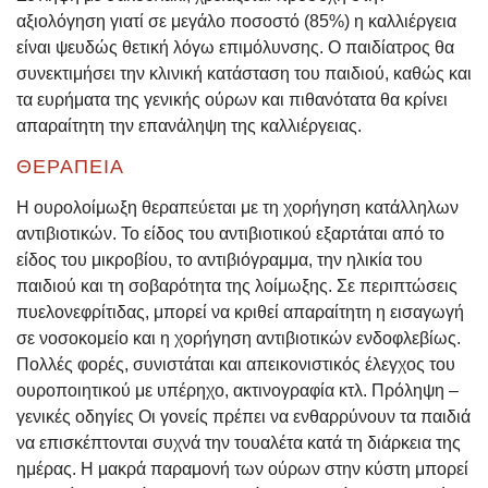
αξιολόγηση γιατί σε μεγάλο ποσοστό (85%) η καλλιέργεια
είναι ψευδώς θετική λόγω επιμόλυνσης. Ο παιδίατρος θα
συνεκτιμήσει την κλινική κατάσταση του παιδιού, καθώς και
τα ευρήματα της γενικής ούρων και πιθανότατα θα κρίνει
απαραίτητη την επανάληψη της καλλιέργειας.
ΘΕΡΑΠΕΊΑ
Η ουρολοίμωξη θεραπεύεται με τη χορήγηση κατάλληλων
αντιβιοτικών. Το είδος του αντιβιοτικού εξαρτάται από το
είδος του μικροβίου, το αντιβιόγραμμα, την ηλικία του
παιδιού και τη σοβαρότητα της λοίμωξης. Σε περιπτώσεις
πυελονεφρίτιδας, μπορεί να κριθεί απαραίτητη η εισαγωγή
σε νοσοκομείο και η χορήγηση αντιβιοτικών ενδοφλεβίως.
Πολλές φορές, συνιστάται και απεικονιστικός έλεγχος του
ουροποιητικού με υπέρηχο, ακτινογραφία κτλ. Πρόληψη –
γενικές οδηγίες Οι γονείς πρέπει να ενθαρρύνουν τα παιδιά
να επισκέπτονται συχνά την τουαλέτα κατά τη διάρκεια της
ημέρας. Η μακρά παραμονή των ούρων στην κύστη μπορεί