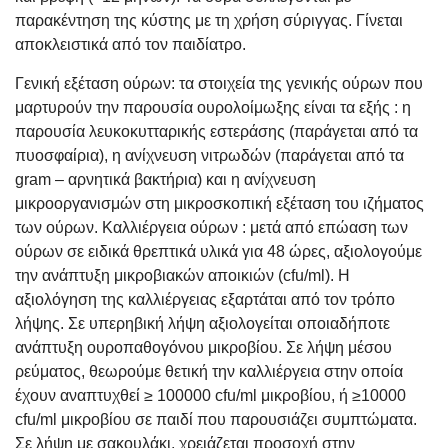
παρακέντηση της κύστης με τη χρήση σύριγγας. Γίνεται
αποκλειστικά από τον παιδίατρο.
Γενική εξέταση ούρων: τα στοιχεία της γενικής ούρων που
μαρτυρούν την παρουσία ουρολοίμωξης είναι τα εξής : η
παρουσία λευκοκυτταρικής εστεράσης (παράγεται από τα
πυοσφαίρια), η ανίχνευση νιτρωδών (παράγεται από τα
gram – αρνητικά βακτήρια) και η ανίχνευση
μικροοργανισμών στη μικροσκοπική εξέταση του ιζήματος
των ούρων. Καλλιέργεια ούρων : μετά από επώαση των
ούρων σε ειδικά θρεπτικά υλικά για 48 ώρες, αξιολογούμε
την ανάπτυξη μικροβιακών αποικιών (cfu/ml). Η
αξιολόγηση της καλλιέργειας εξαρτάται από τον τρόπο
λήψης. Σε υπερηβική λήψη αξιολογείται οποιαδήποτε
ανάπτυξη ουροπαθογόνου μικροβίου. Σε λήψη μέσου
ρεύματος, θεωρούμε θετική την καλλιέργεια στην οποία
έχουν αναπτυχθεί ≥ 100000 cfu/ml μικροβίου, ή ≥10000
cfu/ml μικροβίου σε παιδί που παρουσιάζει συμπτώματα.
Σε λήψη με σακουλάκι, χρειάζεται προσοχή στην